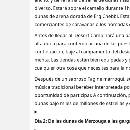
ancho, y tiene fama de ser el de dunas más 
diverso. Estará sobre el camello durante 1
dunas de arena dorada de Erg Chebbi. Esta
comerciantes de caravanas o los nómadas d
Antes de llegar al Desert Camp hará una pa
alta duna para contemplar una de las pues
continuación, baje al campamento del desie
menta. Las tiendas están bien equipadas y
cualquier otra cosa que necesites para la n
Después de un sabroso Tagine marroquí, s
música tradicional bereber interpretada por
oportunidad de participar. A continuación,
dunas bajo miles de millones de estrellas y 
_________
Día 2: De las dunas de Merzouga a las garg