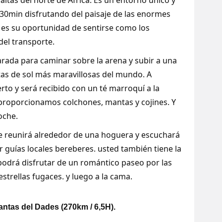
altas del norte de África. Es un entorno único y
h30min disfrutando del paisaje de las enormes
 es su oportunidad de sentirse como los
el transporte.
rada para caminar sobre la arena y subir a una
tas de sol más maravillosas del mundo. A
rto y será recibido con un té marroquí a la
 proporcionamos colchones, mantas y cojines. Y
oche.
e reunirá alrededor de una hoguera y escuchará
 guías locales bereberes. usted también tiene la
 podrá disfrutar de un romántico paseo por las
estrellas fugaces. y luego a la cama.
antas del Dades (270km / 6,5H).